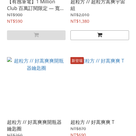
【有感筆電】1 Million
超粒方 // 超粒方蒿爽宇宙
Club 百萬訂閱限定 — 寬版
組
落肩短 T（已絕版）
NT$900
NT$2,010
NT$590
NT$1,380
新登場
超粒方 // 好蒿爽爽開瓶器
超粒方 // 好蒿爽爽 T
鑰匙圈
NT$870
NT$690
NT$250