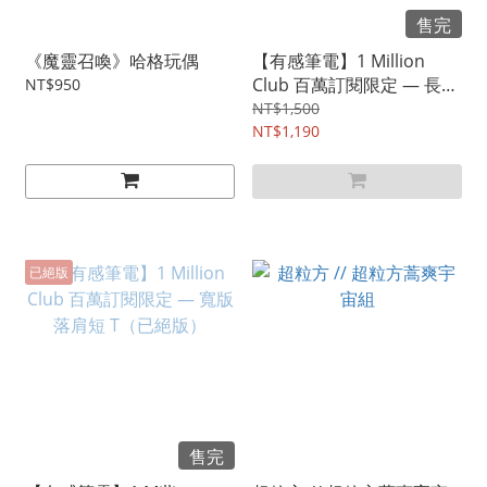
售完
《魔靈召喚》哈格玩偶
【有感筆電】1 Million
Club 百萬訂閱限定 — 長袖
NT$950
帽 T（已絕版）
NT$1,500
NT$1,190
已絕版
售完