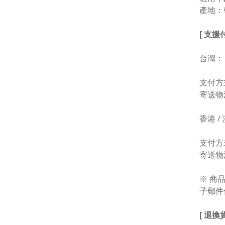
產地：
[ 支
台灣：
支付方式
寄送物
香港 /
支付方式
寄送物
※ 商
子郵件
[ 退換