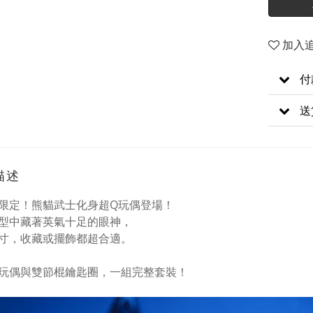
加入
付
送
描述
限定！熊貓武士化身超Q玩偶登場！
型中藏著英氣十足的眼神，
寸，收藏或擺飾都超合適。
玩偶與雙節棍鑰匙圈，一組完整套裝！