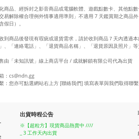
化商品、經拆封之影音商品或電腦軟體、遊戲點數卡、其他點數
交易解除權合理例外情事適用準則」不適用 7 天鑑賞期之商品
含假日）。
收到商品後發現有瑕疵或退貨需求，請於收到商品７天內透過本
」、「連絡電話」、「退貨商品名稱」、「退貨原因及照片」等
售由「未知訊號」線上商店平台 / 成就解鎖有限公司代為出貨
：cs@ndn.gg
繫：您亦可點選網站右上方 [聯絡我們] 填寫表單與我們取得聯繫
出貨時程公告
一
※【超粒方】現貨商品熱賣中 ////
_ 3 工作天內出貨
宇