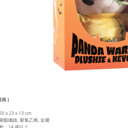
規格 ]
 x 23 x 13 cm
聚酯纖維, 聚氯乙烯, 金屬
齡：14 歲以上