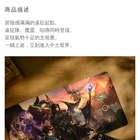
商品描述
冒險感滿滿的遠征起點。
遠征隊、魔靈、咕嚕同時登場。
呈現氣勢十足的主視覺。
一鋪上桌，立刻進入中土世界。