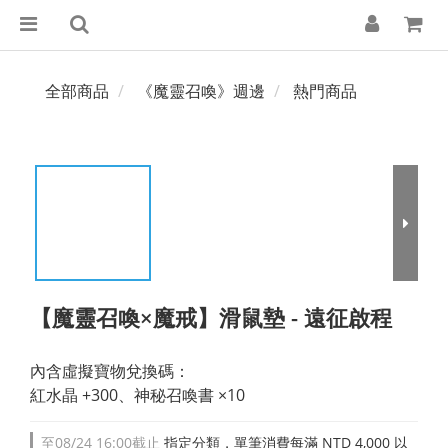
全部商品
《魔靈召喚》週邊
熱門商品
【魔靈召喚×魔戒】滑鼠墊 - 遠征啟程
內含虛擬寶物兌換碼：
紅水晶 +300、神秘召喚書 ×10
至
08/24 16:00
截止
指定分類，單筆消費每滿 NTD 4,000 以