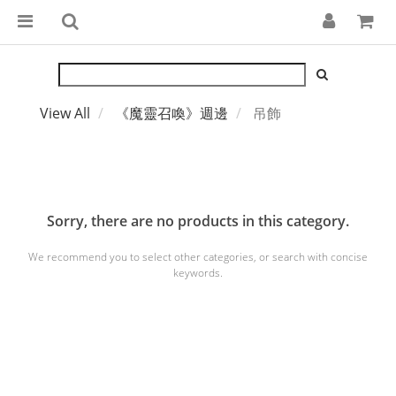
View All
《魔靈召喚》週邊
吊飾
Sorry, there are no products in this category.
We recommend you to select other categories, or search with concise
keywords.