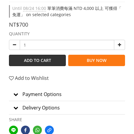
Until
08/24 16:00
單筆消費每滿 NTD 4,000 以上 可獲得「
免運」 on selected categories
NT$700
QUANTITY
ADD TO CART
BUY NOW
Add to Wishlist
Payment Options
Delivery Options
SHARE