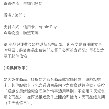
寄送物流：黑貓宅急便
香港 / 澳門：
支付方式：信用卡、Apple Pay
寄送物流：順豐速運
※ 商品與運費金額均以新台幣計算，所有交易費用開立台
灣發票，將於商品出貨後開立電子發票並寄送至訂單登記之
電子郵件信箱
[ 退換貨政策 ]
除客製化商品、經拆封之影音商品或電腦軟體、遊戲點數
卡、其他點數卡（包含週邊商品內含之虛寶點數序號）等按
「通訊交易解除權合理例外情事適用準則」不適用 7 天鑑賞
期之商品外，從商品抵達您手上開始即擁有７天商品鑑賞期
（７天含假日）。