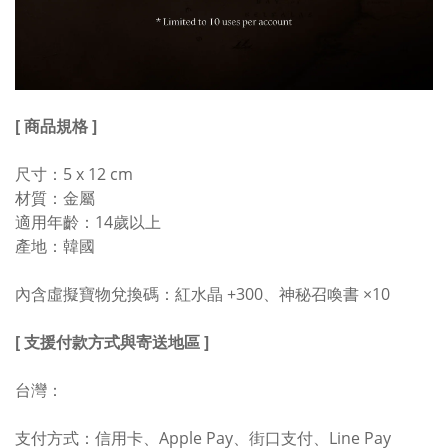
[ 商品規格 ]
尺寸：5 x 12 cm
材質：金屬
適用年齡：14歲以上
產地：韓國
內含虛擬寶物兌換碼：紅水晶 +300、神秘召喚書 ×10
[ 支援付款方式與寄送地區 ]
台灣：
支付方式：信用卡、Apple Pay、街口支付、Line Pay