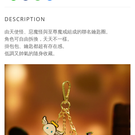
DESCRIPTION
由天使怪、惡魔怪與至尊魔戒組成的聯名鑰匙圈。
角色可自由拆換，天天不一樣。
掛包包、鑰匙都超有存在感。
低調又帥氣的隨身收藏。