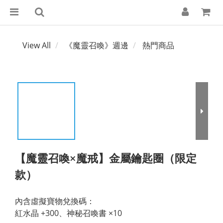
View All
《魔靈召喚》週邊
熱門商品
【魔靈召喚×魔戒】金屬鑰匙圈（限定
款）
內含虛擬寶物兌換碼：
紅水晶 +300、神秘召喚書 ×10