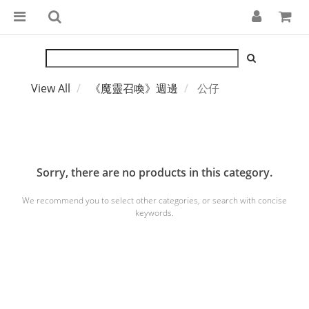
View All
《魔靈召喚》週邊
公仔
Sorry, there are no products in this category.
We recommend you to select other categories, or search with concise
keywords.