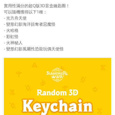
實用性滿分的超Q版3D盲盒鑰匙圈！
可以隨機獲得以下1種：
- 光方舟天使
- 變形幻影海洋掠奪者惡魔怪
- 火哈格
- 彩虹怪
- 火神秘人
- 變形幻影風屬性恐龍玩偶天使怪