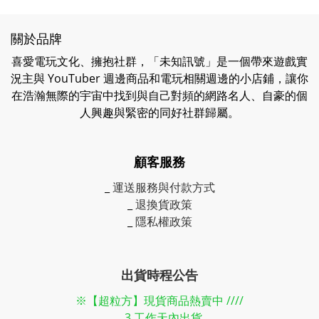
關於品牌
喜愛電玩文化、擁抱社群，「未知訊號」是一個帶來遊戲實
況主與 YouTuber 週邊商品和電玩相關週邊的小店鋪，讓你
在浩瀚無際的宇宙中找到與自己對頻的網路名人、自豪的個
人興趣與緊密的同好社群歸屬。
顧客服務
_
運送服務與付款方式
_
退換貨政策
_
隱私權政策
出貨時程公告
※【超粒方】現貨商品熱賣中 ////
_ 3 工作天內出貨