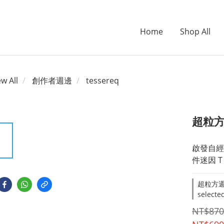
Home
Shop All
ew All
創作者週邊
tessereq
超粒方 
啟發自經典
件迷因 
超粒方週
selecte
NT$870