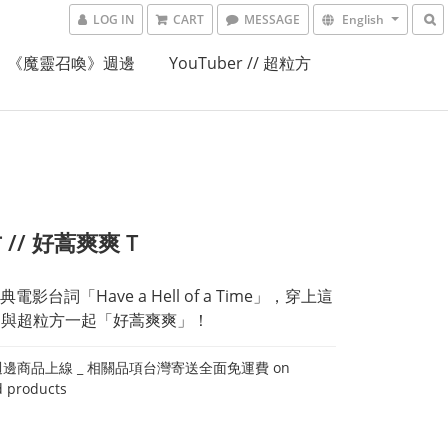
LOG IN
CART
MESSAGE
English
《魔靈召喚》週邊
YouTuber // 超粒方
// 好蒿爽爽 T
電影台詞「Have a Hell of a Time」，穿上這
T 與超粒方一起「好蒿爽爽」！
邊商品上線 _ 相關品項台灣寄送全面免運費 on
d products