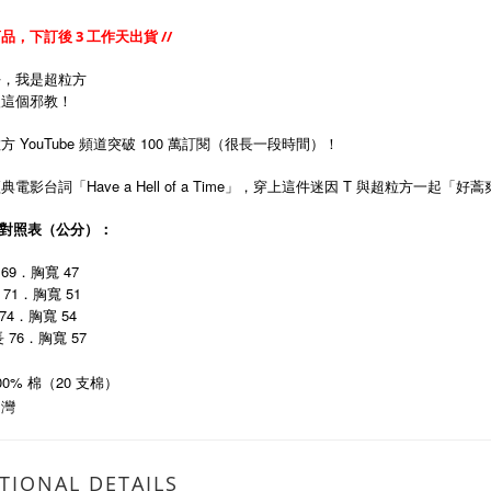
商品，下訂後 3 工作天出貨 //
好，我是超粒方
入這個邪教！
方 YouTube 頻道突破 100 萬訂閱（很長一段時間）！
電影台詞「Have a Hell of a Time」，穿上這件迷因 T 與超粒方一起「好
寸對照表（公分）：
69．胸寬 47
71．胸寬 51
74．胸寬 54
76．
57
長
胸寬
0% 棉（20 支棉）
台灣
TIONAL DETAILS