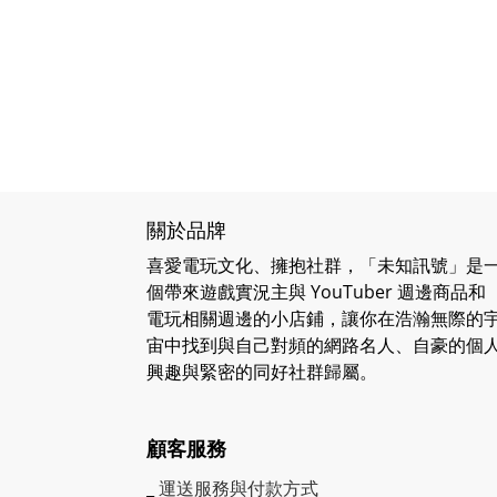
關於品牌
喜愛電玩文化、擁抱社群，「未知訊號」是
個帶來遊戲實況主與 YouTuber 週邊商品和
電玩相關週邊的小店鋪，讓你在浩瀚無際的
宙中找到與自己對頻的網路名人、自豪的個
興趣與緊密的同好社群歸屬。
顧客服務
_
運送服務與付款方式