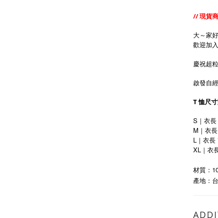
// 現貨
大～家
歡迎加
慶祝超粒
啟發自經典
T 恤尺
S｜衣長 
M｜衣長 
L｜衣長 
XL
｜衣
材質：10
產地：
ADDI