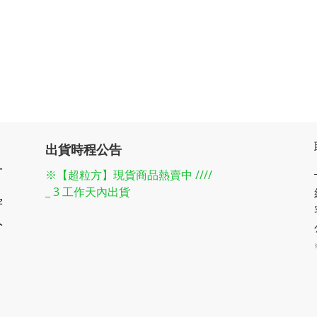
出貨時程公告
一
※【超粒方】現貨商品熱賣中 ////
_ 3 工作天內出貨
宇
人