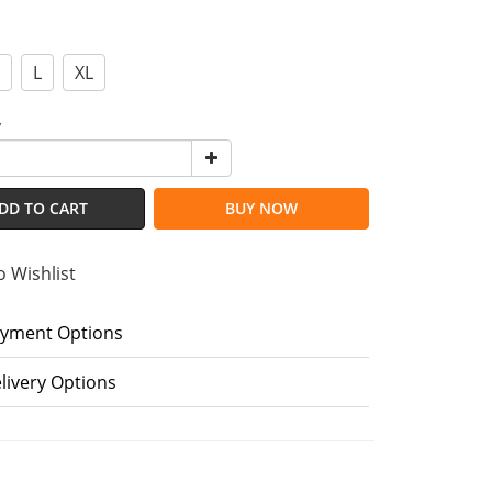
L
XL
y
DD TO CART
BUY NOW
o Wishlist
yment Options
livery Options