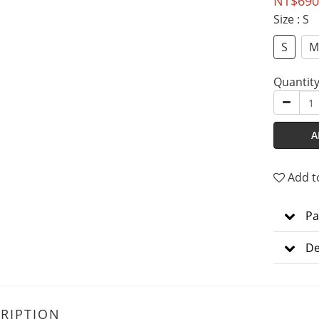
NT$690
Size
: S
S
M
Quantit
A
Add t
Pa
De
RIPTION