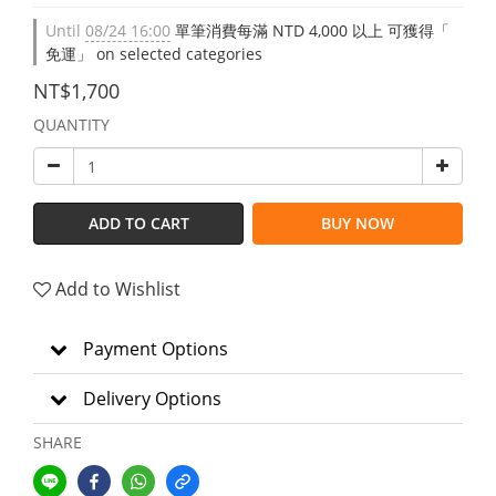
Until
08/24 16:00
單筆消費每滿 NTD 4,000 以上 可獲得「
免運」 on selected categories
NT$1,700
QUANTITY
ADD TO CART
BUY NOW
Add to Wishlist
Payment Options
Delivery Options
SHARE