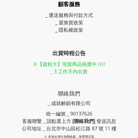
顧客服務
_
運送服務與付款方式
_
退換貨政策
_
隱私權政策
出貨時程公告
※【超粒方】現貨商品熱賣中 ////
_ 3 工作天內出貨
聯絡我們
_ 成就解鎖有限公司
統一編號 _ 90137626
客服聯繫 _ 請點選上方
[聯絡我們]
發送訊息
公司地址 _ 台北市中山區松江路 87 號 11 樓
※ 本地址僅作為聯絡處，無實體店面