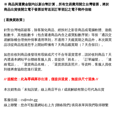
※ 商品與運費金額均以新台幣計算，所有交易費用開立台灣發票，將於
商品出貨後開立電子發票並寄送至訂單登記之電子郵件信箱
[ 退換貨政策 ]
針對台灣地區顧客，除客製化商品、經拆封之影音商品或電腦軟體、遊戲
點數卡、其他點數卡（包含週邊商品內含之虛寶點數序號）等按「通訊交
易解除權合理例外情事適用準則」不適用 7 天鑑賞期之商品外，本次購買
品項從商品抵達您手上開始即擁有７天商品鑑賞期（７天含假日）。
如您在收到商品後發現有瑕疵或尺寸不合等退貨需求，請於收到商品７天
內透過本網站平台聯絡客服人員，並提供「姓名」、「訂單編號」、「連
絡電話」、「退貨商品名稱」、「退貨原因及照片」等資料，客服人員收
到後將會協助您進行退貨。
// 提醒您：此為零碼庫存出清，僅提供退貨，無提供尺寸退換 //
本次銷售由「未知訊號」線上商店平台 / 成就解鎖有限公司代為出貨
客服信箱：cs@ndn.gg
線上聯繫：您亦可點選網站右上方 [聯絡我們] 填寫表單與我們取得聯繫