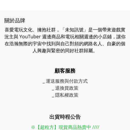
關於品牌
喜愛電玩文化、擁抱社群，「未知訊號」是一個帶來遊戲實
況主與 YouTuber 週邊商品和電玩相關週邊的小店鋪，讓你
在浩瀚無際的宇宙中找到與自己對頻的網路名人、自豪的個
人興趣與緊密的同好社群歸屬。
顧客服務
_
運送服務與付款方式
_
退換貨政策
_
隱私權政策
出貨時程公告
※【超粒方】現貨商品熱賣中 ////