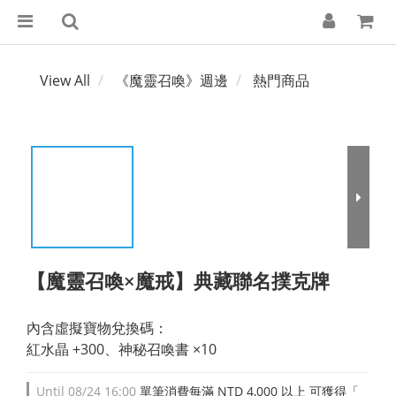
View All
《魔靈召喚》週邊
熱門商品
【魔靈召喚×魔戒】典藏聯名撲克牌
內含虛擬寶物兌換碼：
紅水晶 +300、神秘召喚書 ×10
Until
08/24 16:00
單筆消費每滿 NTD 4,000 以上 可獲得「