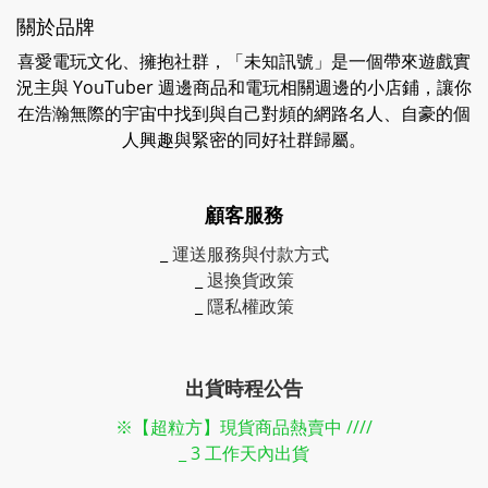
關於品牌
喜愛電玩文化、擁抱社群，「未知訊號」是一個帶來遊戲實
況主與 YouTuber 週邊商品和電玩相關週邊的小店鋪，讓你
在浩瀚無際的宇宙中找到與自己對頻的網路名人、自豪的個
人興趣與緊密的同好社群歸屬。
顧客服務
_
運送服務與付款方式
_
退換貨政策
_
隱私權政策
出貨時程公告
※【超粒方】現貨商品熱賣中 ////
_ 3 工作天內出貨