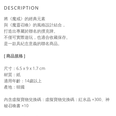
DESCRIPTION
將《魔戒》的經典元素
與《魔靈召喚》的風格設計結合，
打造出專屬於聯名的撲克牌。
不僅可實際遊玩，也適合收藏保存。
是一款具紀念意義的聯名商品。
[ 商品規格 ]
尺寸：6.5 x 9 x 1.7 cm
材質：紙
適用年齡：14歲以上
產地：韓國
內含虛擬寶物兌換碼：虛擬寶物兌換碼：紅水晶 +300、神
秘召喚書 ×10