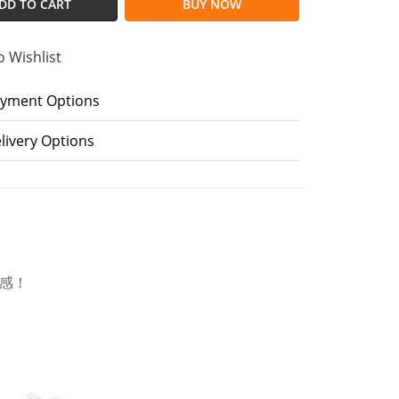
DD TO CART
BUY NOW
o Wishlist
yment Options
livery Options
感！