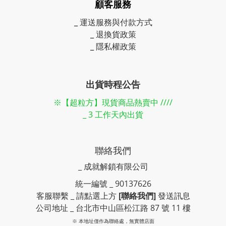
顧客服務
_
運送服務與付款方式
_
退換貨政策
_
隱私權政策
出貨時程公告
※【超粒方】現貨商品熱賣中 ////
_ 3 工作天內出貨
聯絡我們
_ 成就解鎖有限公司
統一編號 _ 90137626
客服聯繫 _ 請點選上方
[聯絡我們]
發送訊息
公司地址 _ 台北市中山區松江路 87 號 11 樓
※ 本地址僅作為聯絡處，無實體店面