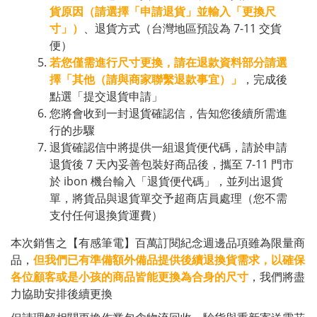
貨原因（請選擇「申請退貨」並輸入「更換尺
寸」）
、退貨方式（台灣地區預設為 7-11 交貨
便）
若您僅需進行尺寸更換，請在退款資料部分請選
擇「其他（請與商家聯繫退款事宜）」
，完成後
點選「提交退貨申請」
您將會收到一封退貨確認信，告知您後續所需進
行的步驟
退貨確認信中將提供一組退貨便代碼，請於申請
退貨後 7 天內妥善包裝好商品後，攜至 7-11 門市
於 ibon 機台輸入「退貨便代碼」，並列出退貨
單，將貨品與退貨單交予超商店員處理（您不需
支付任何退換貨運費）
本次銷售之【有感筆電】百萬訂閱紀念週邊品項雖為限量商
品，
但我們已有準備額外備品提供後續退換貨需求，以確保
各位顧客或是小孩的商品皆能更換為合身的尺寸
，我們將盡
力協助安排後續更換