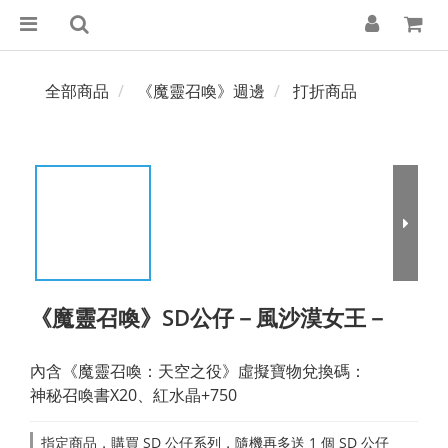
全部商品
《魔靈召喚》週邊
打折商品
《魔靈召喚》SD公仔－風沙漠女王－
內含《魔靈召喚：天空之役》虛擬寶物兌換碼：
神秘召喚書X20、紅水晶+750
指定商品，購買 SD 公仔系列，隨機再多送 1 個 SD 公仔