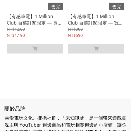
售完
售完
【有感筆電】1 Million
【有感筆電】1 Million
Club 百萬訂閱限定 — 長袖
Club 百萬訂閱限定 — 寬版
帽 T（已絕版）
落肩短 T（已絕版）
NT$1,500
NT$900
NT$1,190
NT$590
關於品牌
喜愛電玩文化、擁抱社群，「未知訊號」是一個帶來遊戲實
況主與 YouTuber 週邊商品和電玩相關週邊的小店鋪，讓你